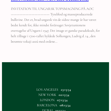
INVITATION TIL UNGARSK TOPSMAGNING PÅ AOC
————————————— Tyreblod og masseproducerede
bulkvine. Det er, hvad ungarsk vin de sidste mange år har været
bedst kendt for, ikke mindst forårsaget Sovjetunionens
overtagelse af Ungarn i 1947. Det image er ganske paradoksalt, for
helt tilbage i 1700-tallet hyldede Solkongen, Ludvig d. 14., den
berømte tokaji aszú med ordene…
LOS ANGELES
23:13:34
NEW YORK
02:13:34
LONDON
07:13:34
BARCELONA
08:13:34
DUBAI
10:13:34