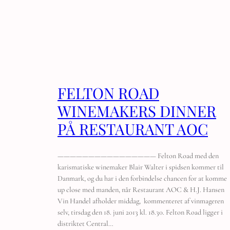
FELTON ROAD
WINEMAKERS DINNER
PÅ RESTAURANT AOC
———————————————— Felton Road med den
karismatiske winemaker Blair Walter i spidsen kommer til
Danmark, og du har i den forbindelse chancen for at komme
up close med manden, når Restaurant AOC & H.J. Hansen
Vin Handel afholder middag, kommenteret af vinmageren
selv, tirsdag den 18. juni 2013 kl. 18.30. Felton Road ligger i
distriktet Central…