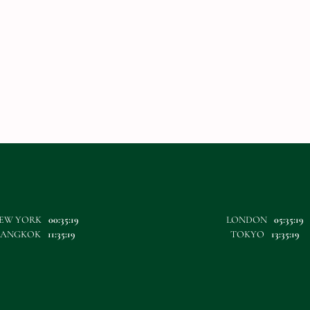
EW YORK
00:35:20
LONDON
05:35:20
BANGKOK
11:35:20
TOKYO
13:35:20