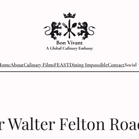
Home
About
Culinary Films
FEAST
Dining Impossible
Contact
Social
r Walter Felton Roa